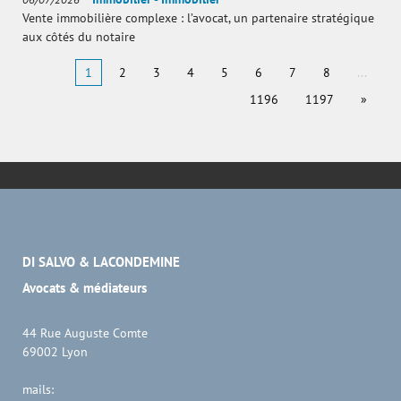
Vente immobilière complexe : l’avocat, un partenaire stratégique
aux côtés du notaire
1
2
3
4
5
6
7
8
...
1196
1197
»
DI SALVO & LACONDEMINE
​​​​​​​Avocats & médiateurs
44 Rue Auguste Comte
69002 Lyon
mails: